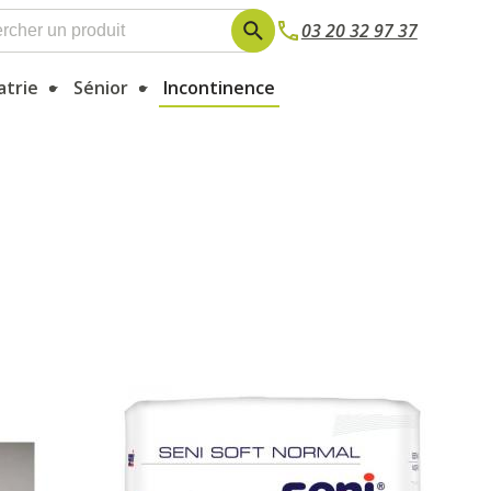
03 20 32 97 37
atrie
Sénior
Incontinence