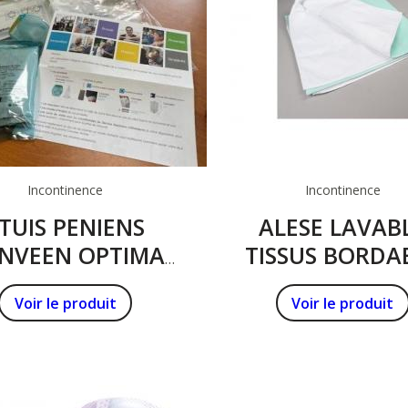
Incontinence
Incontinence
TUIS PENIENS
ALESE LAVAB
NVEEN OPTIMA
TISSUS BORDA
LOPLAST: BOITE
Voir le produit
Voir le produit
DE 30 ETUIS