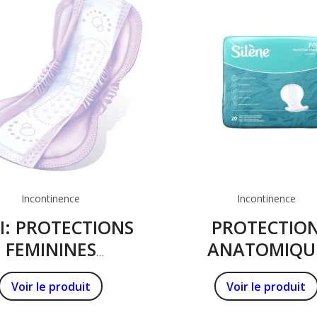
Incontinence
Incontinence
I: PROTECTIONS
PROTECTIO
FEMININES
ANATOMIQU
NATOMIQUES
SILENE MAX
Voir le produit
Voir le produit
AILLE UNIQUE