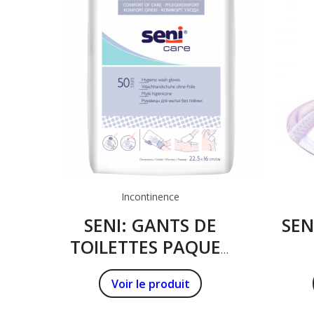
Incontinence
SENI: GANTS DE
SEN
TOILETTES PAQUET
DE 50
A
Voir le produit
T