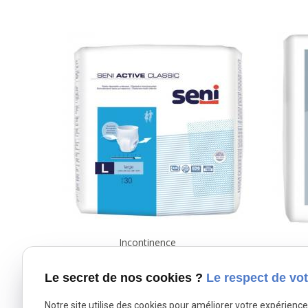
Incontinence
SLIPS ABSORBANTS:
CH
Le secret de nos cookies ?
Le respect de vot
SENI PANTS ACTIVE
SEN
Notre site utilise des cookies pour améliorer votre expérienc