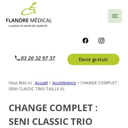
Panneau de gestion des cookies
menu
03 20 32 97 37
Devis gratuit
Vous êtes ici :
Accueil
>
Incontinence
>
CHANGE COMPLET :
SENI CLASSIC TRIO TAILLE XL
CHANGE COMPLET :
SENI CLASSIC TRIO