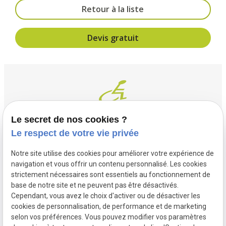
Retour à la liste
Devis gratuit
Le secret de nos cookies ?
Le respect de votre vie privée
Contact
Adresse
Notre site utilise des cookies pour améliorer votre expérience de
03 20 32 97 37
1 Place Saint Piat
navigation et vous offrir un contenu personnalisé. Les cookies
flandremedical@gmail.com
strictement nécessaires sont essentiels au fonctionnement de
59113 SECLIN
base de notre site et ne peuvent pas être désactivés.
Horaires
Cependant, vous avez le choix d'activer ou de désactiver les
cookies de personnalisation, de performance et de marketing
Lundi - Vendredi
selon vos préférences. Vous pouvez modifier vos paramètres
09:00 - 12:00 et 14:00 - 18:30