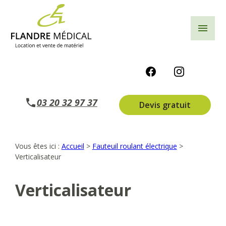
Panneau de gestion des cookies
menu
03 20 32 97 37
Devis gratuit
Vous êtes ici :
Accueil
>
Fauteuil roulant électrique
>
Verticalisateur
Verticalisateur