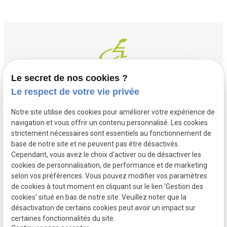
Le secret de nos cookies ?
Le respect de votre vie privée
Contact
Adresse
Notre site utilise des cookies pour améliorer votre expérience de
03 20 32 97 37
1 Place Saint Piat
navigation et vous offrir un contenu personnalisé. Les cookies
flandremedical@gmail.com
strictement nécessaires sont essentiels au fonctionnement de
59113 SECLIN
base de notre site et ne peuvent pas être désactivés.
Horaires
Cependant, vous avez le choix d'activer ou de désactiver les
cookies de personnalisation, de performance et de marketing
Lundi - Vendredi
selon vos préférences. Vous pouvez modifier vos paramètres
09:00 - 12:00 et 14:00 - 18:30
de cookies à tout moment en cliquant sur le lien 'Gestion des
cookies' situé en bas de notre site. Veuillez noter que la
désactivation de certains cookies peut avoir un impact sur
certaines fonctionnalités du site.
Mentions
Politique de
Gestion des
Plan du site