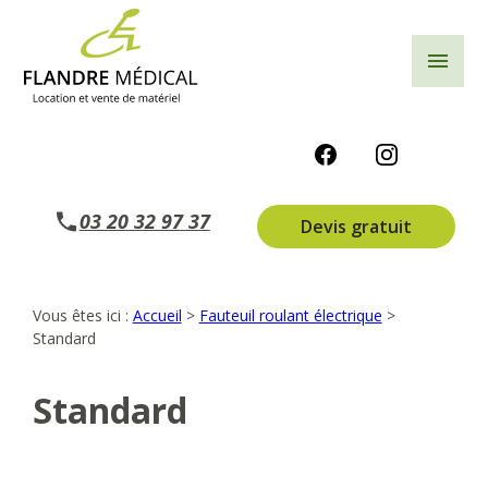
Panneau de gestion des cookies
menu
03 20 32 97 37
Devis gratuit
Vous êtes ici :
Accueil
>
Fauteuil roulant électrique
>
Standard
Standard