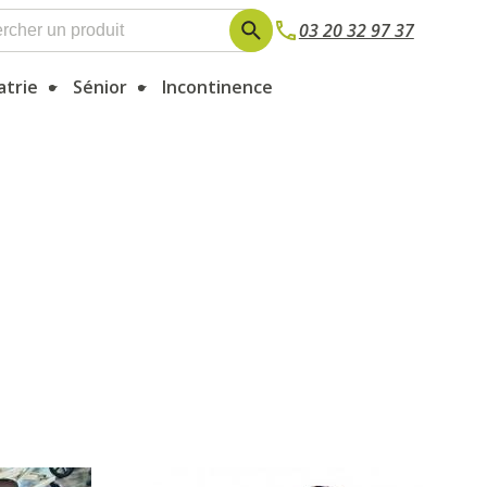
03 20 32 97 37
atrie
Sénior
Incontinence