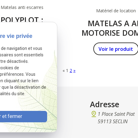
Matelas anti escarres
Matériel de location
POLYPLOT :
MATELAS A A
révention anti
MOTORISE DO
re vie privée
carre, CLASSE 1
4/AUTO
Voir le produit
Voir le produit
e de navigation et vous
ssaires sont essentiels
tre désactivés.
cookies de
«
1
2
»
 préférences. Vous
cliquant sur le lien
r que la désactivation de
lités du site.
ct
Adresse
 32 97 37
1 Place Saint Piat
 et fermer
remedical@gmail.com
59113 SECLIN