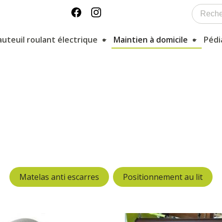
auteuil roulant électrique
Maintien à domicile
Pédi
Matelas anti escarres
Positionnement au lit