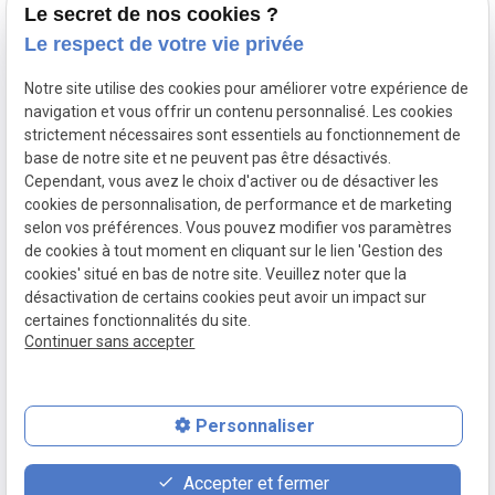
Le secret de nos cookies ?
Le respect de votre vie privée
Contact
Adresse
Notre site utilise des cookies pour améliorer votre expérience de
03 20 32 97 37
1 Place Saint Piat
navigation et vous offrir un contenu personnalisé. Les cookies
flandremedical@gmail.com
strictement nécessaires sont essentiels au fonctionnement de
59113 SECLIN
base de notre site et ne peuvent pas être désactivés.
Horaires
Cependant, vous avez le choix d'activer ou de désactiver les
cookies de personnalisation, de performance et de marketing
Lundi - Vendredi
selon vos préférences. Vous pouvez modifier vos paramètres
09:00 - 12:00 et 14:00 - 18:30
de cookies à tout moment en cliquant sur le lien 'Gestion des
cookies' situé en bas de notre site. Veuillez noter que la
désactivation de certains cookies peut avoir un impact sur
certaines fonctionnalités du site.
Mentions
Politique de
Gestion des
Plan du site
Continuer sans accepter
légales
confidentialité
cookies
Personnaliser
place
feed
phone
Accepter et fermer