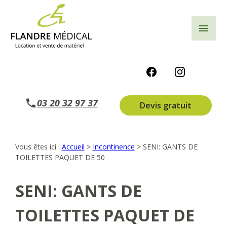
Panneau de gestion des cookies
menu
03 20 32 97 37
Devis gratuit
Vous êtes ici :
Accueil
>
Incontinence
>
SENI: GANTS DE
TOILETTES PAQUET DE 50
SENI: GANTS DE
TOILETTES PAQUET DE