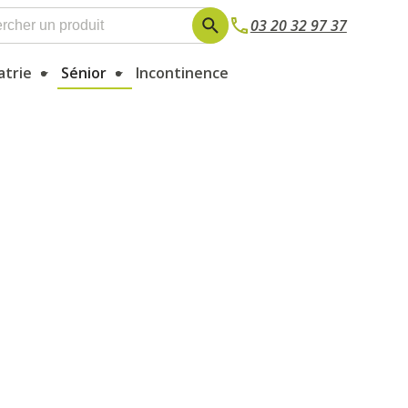
03 20 32 97 37
atrie
Sénior
Incontinence