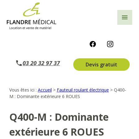
Panneau de gestion des cookies
menu
03 20 32 97 37
Devis gratuit
Vous êtes ici :
Accueil
>
Fauteuil roulant électrique
>
Q400-
M : Dominante extérieure 6 ROUES
Q400-M : Dominante
extérieure 6 ROUES