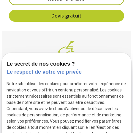
Devis gratuit
Le secret de nos cookies ?
Le respect de votre vie privée
Contact
Adresse
Notre site utilise des cookies pour améliorer votre expérience de
03 20 32 97 37
1 Place Saint Piat
navigation et vous offrir un contenu personnalisé. Les cookies
flandremedical@gmail.com
strictement nécessaires sont essentiels au fonctionnement de
59113 SECLIN
base de notre site et ne peuvent pas être désactivés.
Horaires
Cependant, vous avez le choix d'activer ou de désactiver les
cookies de personnalisation, de performance et de marketing
Lundi - Vendredi
selon vos préférences. Vous pouvez modifier vos paramètres
09:00 - 12:00 et 14:00 - 18:30
de cookies à tout moment en cliquant sur le lien 'Gestion des