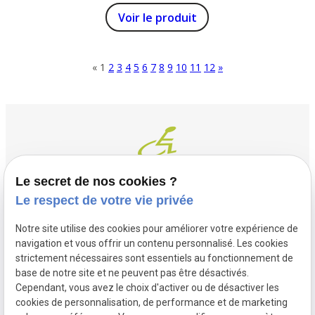
Voir le produit
«
1
2
3
4
5
6
7
8
9
10
11
12
»
Le secret de nos cookies ?
Le respect de votre vie privée
Contact
Adresse
Notre site utilise des cookies pour améliorer votre expérience de
03 20 32 97 37
1 Place Saint Piat
navigation et vous offrir un contenu personnalisé. Les cookies
flandremedical@gmail.com
strictement nécessaires sont essentiels au fonctionnement de
59113 SECLIN
base de notre site et ne peuvent pas être désactivés.
Horaires
Cependant, vous avez le choix d'activer ou de désactiver les
cookies de personnalisation, de performance et de marketing
Lundi - Vendredi