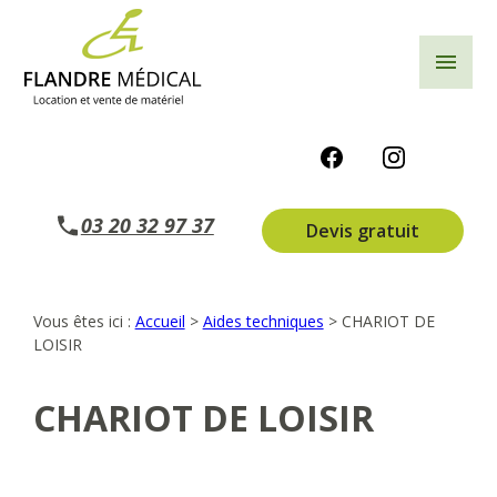
Panneau de gestion des cookies
menu
03 20 32 97 37
Devis gratuit
Vous êtes ici :
Accueil
>
Aides techniques
>
CHARIOT DE
LOISIR
CHARIOT DE LOISIR