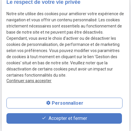
Le respect de votre vie privée
Contact
Adresse
Notre site utilise des cookies pour améliorer votre expérience de
03 20 32 97 37
1 Place Saint Piat
navigation et vous offrir un contenu personnalisé. Les cookies
flandremedical@gmail.com
strictement nécessaires sont essentiels au fonctionnement de
59113 SECLIN
base de notre site et ne peuvent pas être désactivés.
Horaires
Cependant, vous avez le choix d'activer ou de désactiver les
cookies de personnalisation, de performance et de marketing
Lundi - Vendredi
selon vos préférences. Vous pouvez modifier vos paramètres
09:00 - 12:00 et 14:00 - 18:30
de cookies à tout moment en cliquant sur le lien 'Gestion des
cookies' situé en bas de notre site. Veuillez noter que la
désactivation de certains cookies peut avoir un impact sur
certaines fonctionnalités du site.
Mentions
Politique de
Gestion des
Plan du site
Continuer sans accepter
légales
confidentialité
cookies
Personnaliser
place
feed
phone
Accepter et fermer
Plan d'accès
Devis
03 20 32 97 37