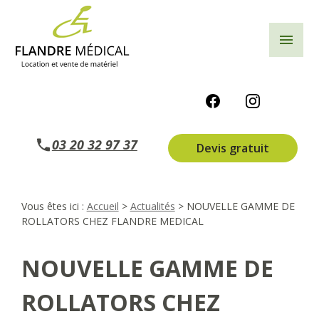
Panneau de gestion des cookies
menu
03 20 32 97 37
Devis gratuit
Vous êtes ici :
Accueil
>
Actualités
> NOUVELLE GAMME DE
ROLLATORS CHEZ FLANDRE MEDICAL
NOUVELLE GAMME DE
ROLLATORS CHEZ