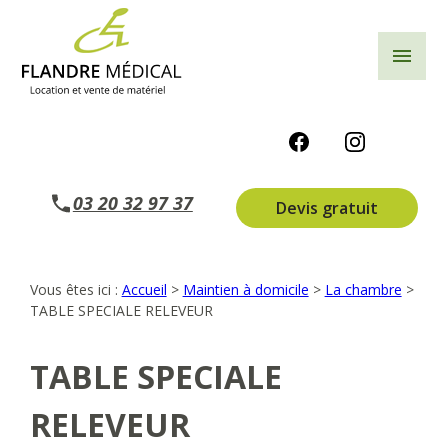
Panneau de gestion des cookies
menu
03 20 32 97 37
Devis gratuit
Vous êtes ici :
Accueil
>
Maintien à domicile
>
La chambre
>
TABLE SPECIALE RELEVEUR
TABLE SPECIALE
RELEVEUR