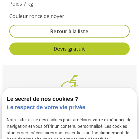
Poids 7 kg
Couleur ronce de noyer
Retour à la liste
Devis gratuit
Le secret de nos cookies ?
Le respect de votre vie privée
Contact
Adresse
Notre site utilise des cookies pour améliorer votre expérience de
03 20 32 97 37
1 Place Saint Piat
navigation et vous offrir un contenu personnalisé. Les cookies
flandremedical@gmail.com
strictement nécessaires sont essentiels au fonctionnement de
59113 SECLIN