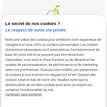
Le secret de nos cookies ?
Le respect de votre vie privée
Contact
Adresse
Notre site utilise des cookies pour améliorer votre expérience de
03 20 32 97 37
1 Place Saint Piat
navigation et vous offrir un contenu personnalisé. Les cookies
flandremedical@gmail.com
strictement nécessaires sont essentiels au fonctionnement de
59113 SECLIN
base de notre site et ne peuvent pas être désactivés.
Horaires
Cependant, vous avez le choix d'activer ou de désactiver les
cookies de personnalisation, de performance et de marketing
Lundi - Vendredi
selon vos préférences. Vous pouvez modifier vos paramètres
09:00 - 12:00 et 14:00 - 18:30
de cookies à tout moment en cliquant sur le lien 'Gestion des
cookies' situé en bas de notre site. Veuillez noter que la
désactivation de certains cookies peut avoir un impact sur
certaines fonctionnalités du site.
Mentions
Politique de
Gestion des
Plan du site
Continuer sans accepter
légales
confidentialité
cookies