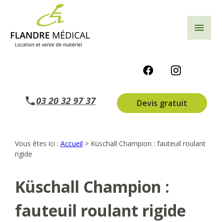
Panneau de gestion des cookies
menu
03 20 32 97 37
Devis gratuit
Vous êtes ici :
Accueil
>
Küschall Champion : fauteuil roulant
rigide
Küschall Champion :
fauteuil roulant rigide