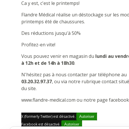
Ca y est, c'est le printemps!
Flandre Médical réalise un déstockage sur les mo
printemps été de chaussures.
Des réductions jusqu'à 50%
Profitez-en vite!
Vous pouvez venir en magasin du
lundi au vendr
à 12h et de 14h à 18h30
.
N'hésitez pas à nous contacter par téléphone au
03.20.32.97.37
, ou via notre rubrique contact situ
du site.
www.flandre-medical.com ou notre page facebook 
X (formerly Twitter) est désactivé.
Autoriser
Facebook est désactivé.
Autoriser