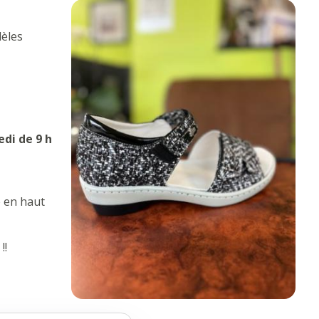
dèles
edi de 9 h
é en haut
!!