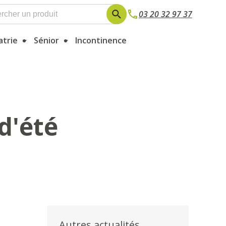
03 20 32 97 37
atrie
Sénior
Incontinence
d'été
Autres actualités