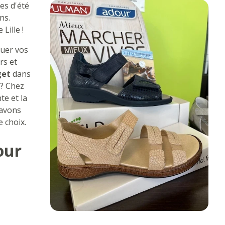
es d'été
ns.
Lille !
quer vos
rs et
get
dans
 ? Chez
te et la
 avons
e choix.
our