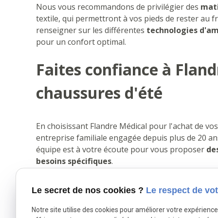
Nous vous recommandons de privilégier des
mati
textile, qui permettront à vos pieds de rester au f
renseigner sur les différentes
technologies d'am
pour un confort optimal.
Faites confiance à Flan
chaussures d'été
En choisissant Flandre Médical pour l'achat de vos
entreprise familiale engagée depuis plus de 20 ans
équipe est à votre écoute pour vous proposer
de
besoins spécifiques
.
Nous mettons un point d'honneur à vous offrir un s
Le secret de nos cookies ?
Le respect de vot
produits en magasin, de bénéficier de conseils pe
nécessaire. N'attendez plus pour découvrir notre
Notre site utilise des cookies pour améliorer votre expérienc
et profitez en toute sérénité de la belle saison !