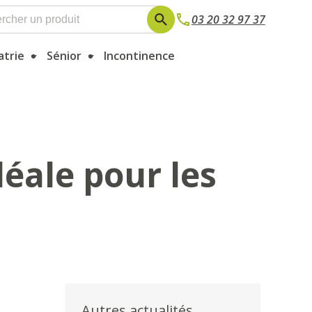
03 20 32 97 37
atrie
Sénior
Incontinence
déale pour les
Autres actualités