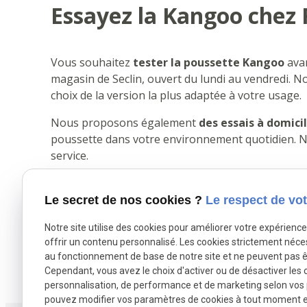
Essayez la Kangoo chez 
Vous souhaitez
tester la poussette Kangoo
avan
magasin de Seclin, ouvert du lundi au vendredi. N
choix de la version la plus adaptée à votre usage.
Nous proposons également
des essais à domici
poussette dans votre environnement quotidien. N'
service.
Avec la poussette buggy tout terrain Kangoo,
off
activités préférées
sans sacrifier le confort et 
Le secret de nos cookies ?
Le respect de vot
de 20 ans d'expérience dans l'accompagnement des
Notre site utilise des cookies pour améliorer votre expérienc
nous confiance pour vous guider vers l'équipement
offrir un contenu personnalisé. Les cookies strictement néce
au fonctionnement de base de notre site et ne peuvent pas ê
Cependant, vous avez le choix d'activer ou de désactiver les 
X (formerly Twitter) est désactivé.
Facebook est désac
Autoriser
personnalisation, de performance et de marketing selon vos
pouvez modifier vos paramètres de cookies à tout moment en 