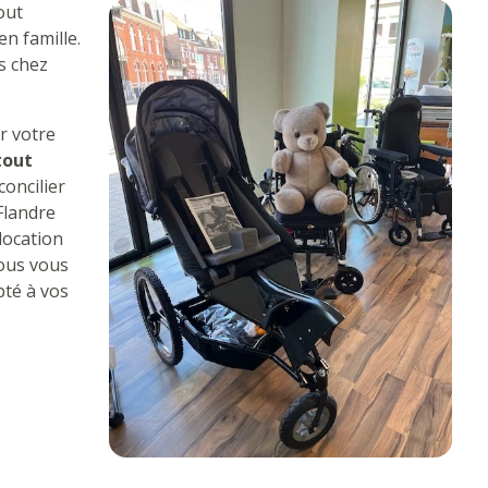
out
n famille.
s chez
r votre
tout
concilier
 Flandre
 location
nous vous
té à vos