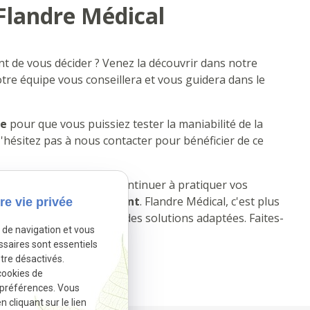
Flandre Médical
t de vous décider ? Venez la découvrir dans notre
otre équipe vous conseillera et vous guidera dans le
le
pour que vous puissiez tester la maniabilité de la
hésitez pas à nous contacter pour bénéficier de ce
rez-vous la liberté
de continuer à pratiquer vos
la sécurité de votre enfant
. Flandre Médical, c'est plus
re vie privée
 familles pour trouver des solutions adaptées. Faites-
e de navigation et vous
 idéal !
ssaires sont essentiels
tre désactivés.
cookies de
tivé.
Autoriser
 préférences. Vous
cliquant sur le lien