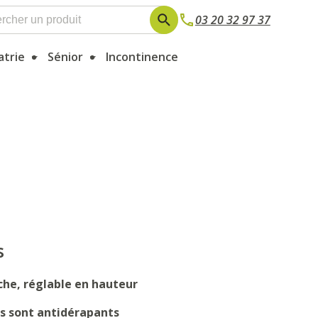
03 20 32 97 37
atrie
Sénior
Incontinence
s
he, réglable en hauteur
es sont antidérapants