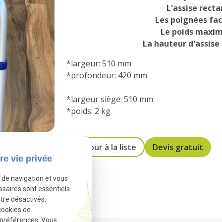
L'assise rect
Les poignées fa
Le poids maxim
La hauteur d'assise 
*largeur: 510 mm
*profondeur: 420 mm
*largeur siège: 510 mm
*poids: 2 kg
Retour à la liste
Devis gratuit
re vie privée
e de navigation et vous
ssaires sont essentiels
tre désactivés.
cookies de
 préférences. Vous