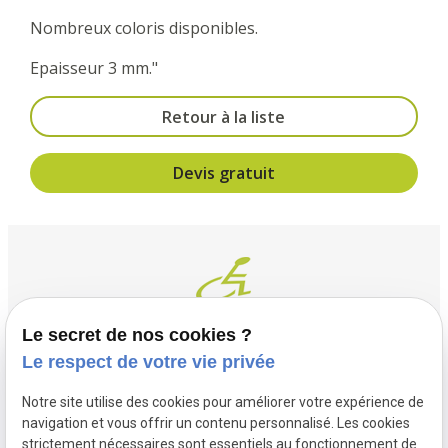
Nombreux coloris disponibles.
Epaisseur 3 mm."
Retour à la liste
Devis gratuit
Le secret de nos cookies ?
Le respect de votre vie privée
Contact
Adresse
Notre site utilise des cookies pour améliorer votre expérience de
03 20 32 97 37
1 Place Saint Piat
navigation et vous offrir un contenu personnalisé. Les cookies
flandremedical@gmail.com
strictement nécessaires sont essentiels au fonctionnement de