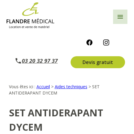
Panneau de gestion des cookies
menu
03 20 32 97 37
Devis gratuit
Vous êtes ici :
Accueil
>
Aides techniques
>
SET
ANTIDERAPANT DYCEM
SET ANTIDERAPANT
DYCEM