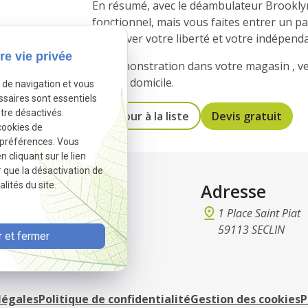
En résumé, avec le déambulateur Brooklyn
fonctionnel, mais vous faites entrer un pa
préserver votre liberté et votre indépend
re vie privée
En démonstration dans votre magasin , ve
essai à domicile.
e de navigation et vous
ssaires sont essentiels
tre désactivés.
Retour à la liste
Devis gratuit
cookies de
 préférences. Vous
cliquant sur le lien
r que la désactivation de
ct
Adresse
lités du site.
 32 97 37
1 Place Saint Piat
remedical@gmail.com
59113 SECLIN
 et fermer
légales
Politique de confidentialité
Gestion des cookies
P