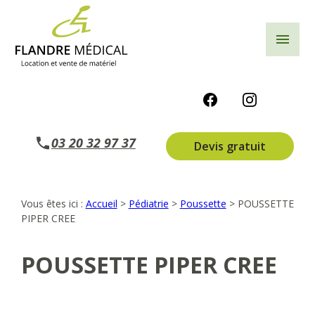
Panneau de gestion des cookies
menu
03 20 32 97 37
Devis gratuit
Vous êtes ici :
Accueil
>
Pédiatrie
>
Poussette
>
POUSSETTE
PIPER CREE
POUSSETTE PIPER CREE