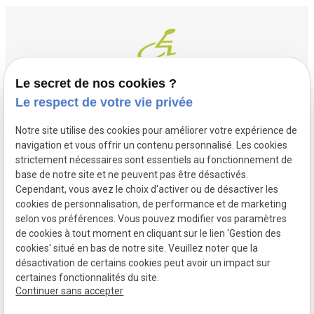
Le secret de nos cookies ?
Le respect de votre vie privée
Contact
Adresse
Notre site utilise des cookies pour améliorer votre expérience de
03 20 32 97 37
1 Place Saint Piat
navigation et vous offrir un contenu personnalisé. Les cookies
flandremedical@gmail.com
strictement nécessaires sont essentiels au fonctionnement de
59113 SECLIN
base de notre site et ne peuvent pas être désactivés.
Horaires
Cependant, vous avez le choix d'activer ou de désactiver les
cookies de personnalisation, de performance et de marketing
Lundi - Vendredi
selon vos préférences. Vous pouvez modifier vos paramètres
09:00 - 12:00 et 14:00 - 18:30
de cookies à tout moment en cliquant sur le lien 'Gestion des
cookies' situé en bas de notre site. Veuillez noter que la
désactivation de certains cookies peut avoir un impact sur
certaines fonctionnalités du site.
Mentions
Politique de
Gestion des
Plan du site
Continuer sans accepter
légales
confidentialité
cookies