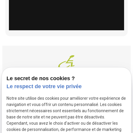
Le secret de nos cookies ?
Le respect de votre vie privée
Contact
Adresse
Notre site utilise des cookies pour améliorer votre expérience de
03 20 32 97 37
1 Place Saint Piat
navigation et vous offrir un contenu personnalisé. Les cookies
flandremedical@gmail.com
strictement nécessaires sont essentiels au fonctionnement de
59113 SECLIN
base de notre site et ne peuvent pas être désactivés.
Horaires
Cependant, vous avez le choix d'activer ou de désactiver les
cookies de personnalisation, de performance et de marketing
Lundi - Vendredi