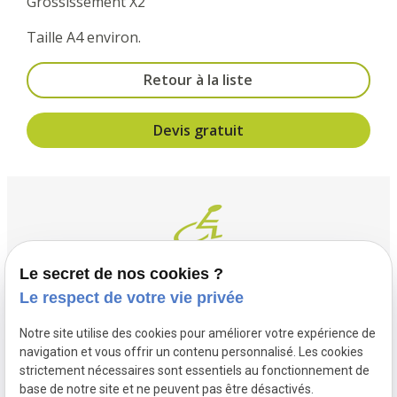
Grossissement X2
Taille A4 environ.
Retour à la liste
Devis gratuit
Le secret de nos cookies ?
Le respect de votre vie privée
Contact
Adresse
Notre site utilise des cookies pour améliorer votre expérience de
03 20 32 97 37
1 Place Saint Piat
navigation et vous offrir un contenu personnalisé. Les cookies
flandremedical@gmail.com
strictement nécessaires sont essentiels au fonctionnement de
59113 SECLIN
base de notre site et ne peuvent pas être désactivés.