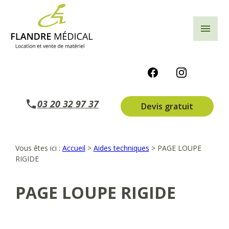
Panneau de gestion des cookies
menu
03 20 32 97 37
Devis gratuit
Vous êtes ici :
Accueil
>
Aides techniques
>
PAGE LOUPE
RIGIDE
PAGE LOUPE RIGIDE