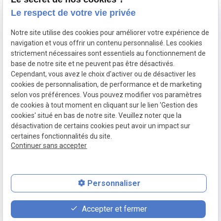
Le respect de votre vie privée
Contact
Adresse
Notre site utilise des cookies pour améliorer votre expérience de
03 20 32 97 37
1 Place Saint Piat
navigation et vous offrir un contenu personnalisé. Les cookies
flandremedical@gmail.com
strictement nécessaires sont essentiels au fonctionnement de
59113 SECLIN
base de notre site et ne peuvent pas être désactivés.
Horaires
Cependant, vous avez le choix d'activer ou de désactiver les
cookies de personnalisation, de performance et de marketing
Lundi - Vendredi
selon vos préférences. Vous pouvez modifier vos paramètres
09:00 - 12:00 et 14:00 - 18:30
de cookies à tout moment en cliquant sur le lien 'Gestion des
cookies' situé en bas de notre site. Veuillez noter que la
désactivation de certains cookies peut avoir un impact sur
certaines fonctionnalités du site.
Mentions
Politique de
Gestion des
Plan du site
Continuer sans accepter
légales
confidentialité
cookies
Personnaliser
place
feed
phone
Accepter et fermer
Plan d'accès
Devis
03 20 32 97 37