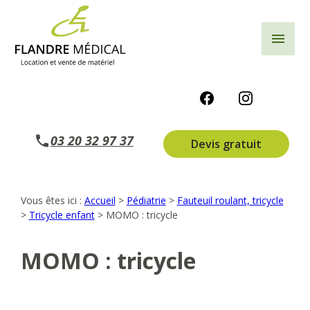
Panneau de gestion des cookies
menu
03 20 32 97 37
Devis gratuit
Vous êtes ici :
Accueil
>
Pédiatrie
>
Fauteuil roulant, tricycle
>
Tricycle enfant
>
MOMO : tricycle
MOMO : tricycle