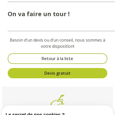
...........................................................................................................................................
On va faire un tour !
...........................................................................................................................................
Besoin d’un devis ou d’un conseil, nous sommes à
votre disposition!
Retour à la liste
Devis gratuit
Le secret de nos cookies ?