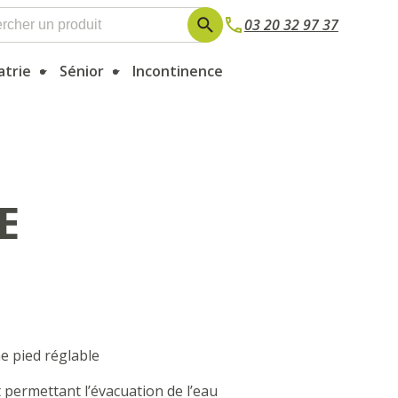
03 20 32 97 37
atrie
Sénior
Incontinence
E
e pied réglable
 permettant l’évacuation de l’eau