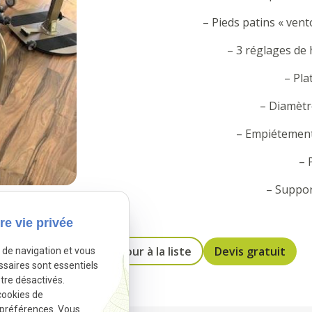
– Pieds patins « vent
– 3 réglages de 
– Pl
– Diamètr
– Empiétement
– 
– Suppor
re vie privée
Retour à la liste
Devis gratuit
e de navigation et vous
ssaires sont essentiels
tre désactivés.
cookies de
 préférences. Vous