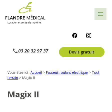
Panneau de gestion des cookies
menu
03 20 32 97 37
Devis gratuit
Vous êtes ici :
Accueil
>
Fauteuil roulant électrique
>
Tout
terrain
>
Magix II
Magix II