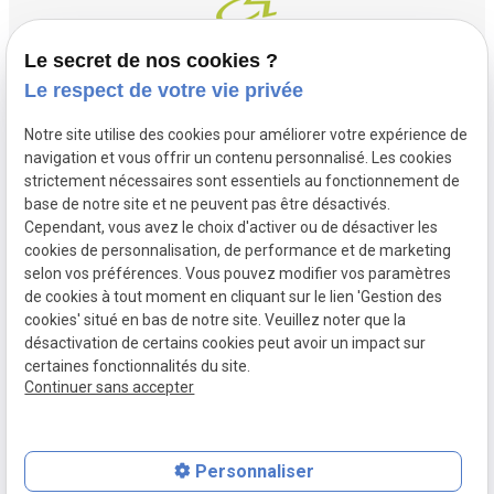
Le secret de nos cookies ?
Le respect de votre vie privée
Contact
Adresse
Notre site utilise des cookies pour améliorer votre expérience de
03 20 32 97 37
1 Place Saint Piat
navigation et vous offrir un contenu personnalisé. Les cookies
flandremedical@gmail.com
strictement nécessaires sont essentiels au fonctionnement de
59113 SECLIN
base de notre site et ne peuvent pas être désactivés.
Horaires
Cependant, vous avez le choix d'activer ou de désactiver les
cookies de personnalisation, de performance et de marketing
Lundi - Vendredi
selon vos préférences. Vous pouvez modifier vos paramètres
09:00 - 12:00 et 14:00 - 18:30
de cookies à tout moment en cliquant sur le lien 'Gestion des
cookies' situé en bas de notre site. Veuillez noter que la
désactivation de certains cookies peut avoir un impact sur
certaines fonctionnalités du site.
Mentions
Politique de
Gestion des
Plan du site
Continuer sans accepter
légales
confidentialité
cookies
Personnaliser