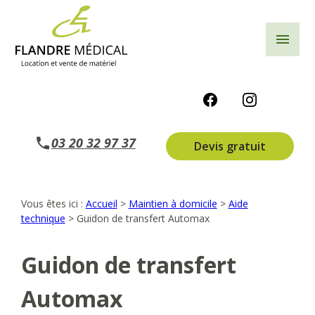
Panneau de gestion des cookies
menu
03 20 32 97 37
Devis gratuit
Vous êtes ici :
Accueil
>
Maintien à domicile
>
Aide
technique
>
Guidon de transfert Automax
Guidon de transfert
Automax