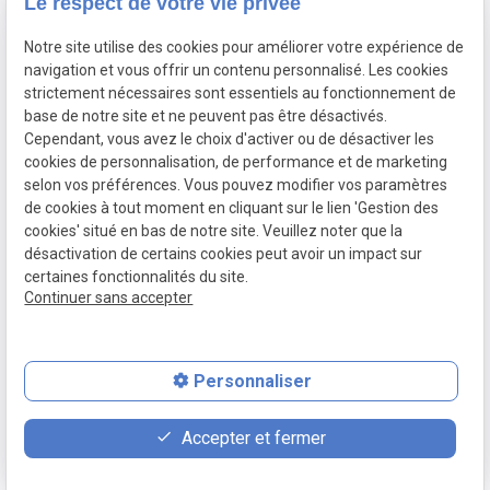
Le respect de votre vie privée
Contact
Adresse
Notre site utilise des cookies pour améliorer votre expérience de
03 20 32 97 37
1 Place Saint Piat
navigation et vous offrir un contenu personnalisé. Les cookies
flandremedical@gmail.com
strictement nécessaires sont essentiels au fonctionnement de
59113 SECLIN
base de notre site et ne peuvent pas être désactivés.
Horaires
Cependant, vous avez le choix d'activer ou de désactiver les
cookies de personnalisation, de performance et de marketing
Lundi - Vendredi
selon vos préférences. Vous pouvez modifier vos paramètres
09:00 - 12:00 et 14:00 - 18:30
de cookies à tout moment en cliquant sur le lien 'Gestion des
cookies' situé en bas de notre site. Veuillez noter que la
désactivation de certains cookies peut avoir un impact sur
certaines fonctionnalités du site.
Mentions
Politique de
Gestion des
Plan du site
Continuer sans accepter
légales
confidentialité
cookies
Personnaliser
place
feed
phone
Accepter et fermer
Plan d'accès
Devis
03 20 32 97 37