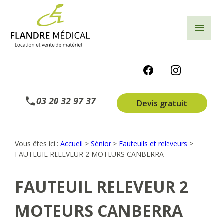
Panneau de gestion des cookies
menu
03 20 32 97 37
Devis gratuit
Vous êtes ici :
Accueil
>
Sénior
>
Fauteuils et releveurs
>
FAUTEUIL RELEVEUR 2 MOTEURS CANBERRA
FAUTEUIL RELEVEUR 2
MOTEURS CANBERRA