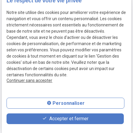
Le respect de votre vie privée
Contact
Adresse
Notre site utilise des cookies pour améliorer votre expérience de
03 20 32 97 37
1 Place Saint Piat
navigation et vous offrir un contenu personnalisé. Les cookies
flandremedical@gmail.com
strictement nécessaires sont essentiels au fonctionnement de
59113 SECLIN
base de notre site et ne peuvent pas être désactivés.
Horaires
Cependant, vous avez le choix d'activer ou de désactiver les
cookies de personnalisation, de performance et de marketing
Lundi - Vendredi
selon vos préférences. Vous pouvez modifier vos paramètres
09:00 - 12:00 et 14:00 - 18:30
de cookies à tout moment en cliquant sur le lien 'Gestion des
cookies' situé en bas de notre site. Veuillez noter que la
désactivation de certains cookies peut avoir un impact sur
certaines fonctionnalités du site.
Mentions
Politique de
Gestion des
Plan du site
Continuer sans accepter
légales
confidentialité
cookies
Personnaliser
place
feed
phone
Accepter et fermer
Plan d'accès
Devis
03 20 32 97 37