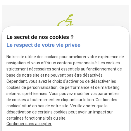
Le secret de nos cookies ?
Le respect de votre vie privée
Contact
Adresse
Notre site utilise des cookies pour améliorer votre expérience de
03 20 32 97 37
1 Place Saint Piat
navigation et vous offrir un contenu personnalisé. Les cookies
flandremedical@gmail.com
strictement nécessaires sont essentiels au fonctionnement de
59113 SECLIN
base de notre site et ne peuvent pas être désactivés.
Horaires
Cependant, vous avez le choix d'activer ou de désactiver les
cookies de personnalisation, de performance et de marketing
Lundi - Vendredi
selon vos préférences. Vous pouvez modifier vos paramètres
09:00 - 12:00 et 14:00 - 18:30
de cookies à tout moment en cliquant sur le lien 'Gestion des
cookies' situé en bas de notre site. Veuillez noter que la
désactivation de certains cookies peut avoir un impact sur
certaines fonctionnalités du site.
Mentions
Politique de
Gestion des
Plan du site
Continuer sans accepter
légales
confidentialité
cookies