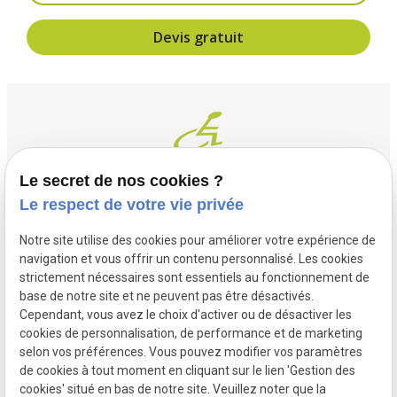
Devis gratuit
Le secret de nos cookies ?
Le respect de votre vie privée
Contact
Adresse
Notre site utilise des cookies pour améliorer votre expérience de
03 20 32 97 37
1 Place Saint Piat
navigation et vous offrir un contenu personnalisé. Les cookies
flandremedical@gmail.com
strictement nécessaires sont essentiels au fonctionnement de
59113 SECLIN
base de notre site et ne peuvent pas être désactivés.
Horaires
Cependant, vous avez le choix d'activer ou de désactiver les
cookies de personnalisation, de performance et de marketing
Lundi - Vendredi
selon vos préférences. Vous pouvez modifier vos paramètres
09:00 - 12:00 et 14:00 - 18:30
de cookies à tout moment en cliquant sur le lien 'Gestion des
cookies' situé en bas de notre site. Veuillez noter que la