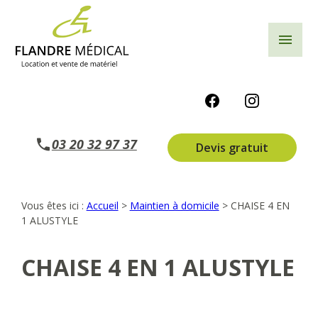
Panneau de gestion des cookies
menu
03 20 32 97 37
Devis gratuit
Vous êtes ici :
Accueil
>
Maintien à domicile
>
CHAISE 4 EN
1 ALUSTYLE
CHAISE 4 EN 1 ALUSTYLE