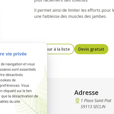
plus facilement des toilettes.
Il permet ainsi de limiter les efforts po
une faiblesse des muscles des jambes.
Retour à la liste
Devis gratuit
re vie privée
e de navigation et vous
ssaires sont essentiels
tre désactivés.
cookies de
 préférences. Vous
ct
Adresse
cliquant sur le lien
r que la désactivation de
 32 97 37
1 Place Saint Piat
lités du site.
remedical@gmail.com
59113 SECLIN