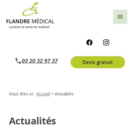
Panneau de gestion des cookies
menu
03 20 32 97 37
Devis gratuit
Vous êtes ici :
Accueil
> Actualités
Actualités