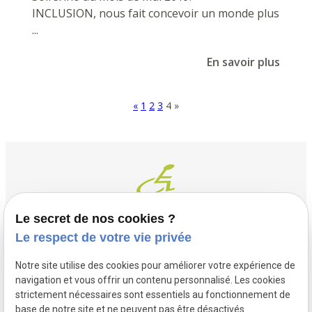
INCLUSION, nous fait concevoir un monde plus
...
En savoir plus
«
1
2
3
4
»
Le secret de nos cookies ?
Le respect de votre vie privée
Contact
Adresse
Notre site utilise des cookies pour améliorer votre expérience de
03 20 32 97 37
1 Place Saint Piat
navigation et vous offrir un contenu personnalisé. Les cookies
flandremedical@gmail.com
strictement nécessaires sont essentiels au fonctionnement de
59113 SECLIN
base de notre site et ne peuvent pas être désactivés.