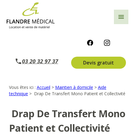
Panneau de gestion des cookies
menu
03 20 32 97 37
Devis gratuit
Vous êtes ici :
Accueil
>
Maintien à domicile
>
Aide
technique
>
Drap De Transfert Mono Patient et Collectivité
Drap De Transfert Mono
Patient et Collectivité