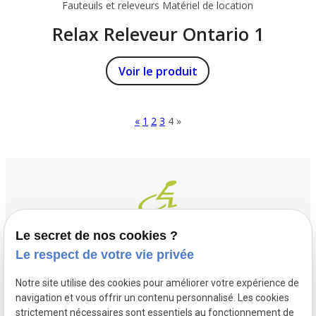
Fauteuils et releveurs
Matériel de location
Relax Releveur Ontario 1
Voir le produit
«
1
2
3
4
»
Le secret de nos cookies ?
Le respect de votre vie privée
Contact
Adresse
Notre site utilise des cookies pour améliorer votre expérience de
03 20 32 97 37
1 Place Saint Piat
navigation et vous offrir un contenu personnalisé. Les cookies
flandremedical@gmail.com
strictement nécessaires sont essentiels au fonctionnement de