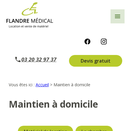
Panneau de gestion des cookies
menu
03 20 32 97 37
Devis gratuit
Vous êtes ici :
Accueil
>
Maintien à domicile
Maintien à domicile