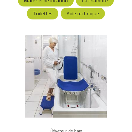
Matériel de location
La chambre
Toilettes
Aide technique
Élévateur de bain