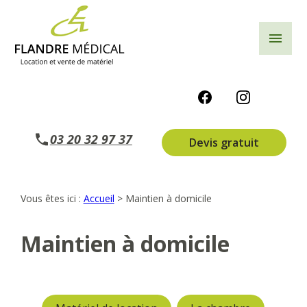
Panneau de gestion des cookies
menu
03 20 32 97 37
Devis gratuit
Vous êtes ici :
Accueil
>
Maintien à domicile
Maintien à domicile