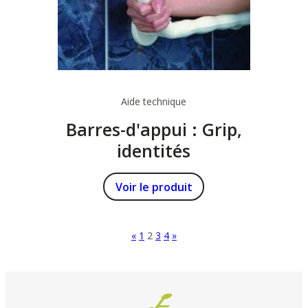
Aide technique
Barres-d'appui : Grip,
identités
Voir le produit
«
1
2
3
4
»