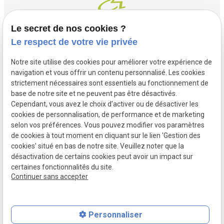
Le secret de nos cookies ?
Le respect de votre vie privée
Contact
Adresse
Notre site utilise des cookies pour améliorer votre expérience de
03 20 32 97 37
1 Place Saint Piat
navigation et vous offrir un contenu personnalisé. Les cookies
flandremedical@gmail.com
strictement nécessaires sont essentiels au fonctionnement de
59113 SECLIN
base de notre site et ne peuvent pas être désactivés.
Horaires
Cependant, vous avez le choix d'activer ou de désactiver les
cookies de personnalisation, de performance et de marketing
Lundi - Vendredi
selon vos préférences. Vous pouvez modifier vos paramètres
09:00 - 12:00 et 14:00 - 18:30
de cookies à tout moment en cliquant sur le lien 'Gestion des
cookies' situé en bas de notre site. Veuillez noter que la
désactivation de certains cookies peut avoir un impact sur
certaines fonctionnalités du site.
Mentions
Politique de
Gestion des
Plan du site
Continuer sans accepter
légales
confidentialité
cookies
Personnaliser